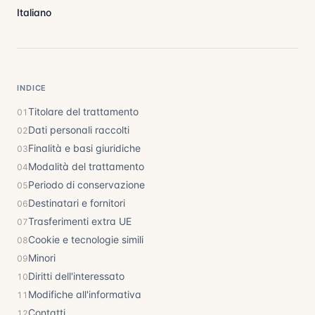
Italiano
INDICE
Titolare del trattamento
01
Dati personali raccolti
02
Finalità e basi giuridiche
03
Modalità del trattamento
04
Periodo di conservazione
05
Destinatari e fornitori
06
Trasferimenti extra UE
07
Cookie e tecnologie simili
08
Minori
09
Diritti dell'interessato
10
Modifiche all'informativa
11
Contatti
12